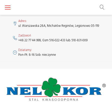
Skip
to
content
Adres:
ul. Warszawska 28A, Michałów Reginów, Legionowo 05-119
Zadzwoń
+48 22 77 44 999, Gsm 516-022-433 lub. 510-831-009
Działamy:
Pon-Pt: 8-16 Sob: nieczynne