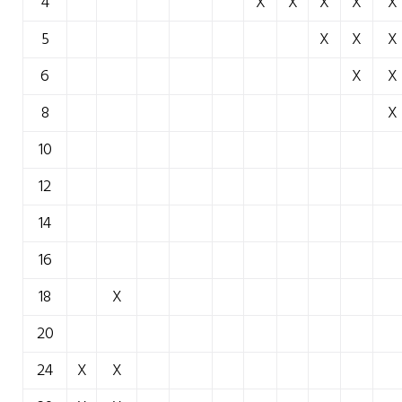
4
X
X
X
X
X
5
X
X
X
6
X
X
8
X
10
12
14
16
18
X
20
24
X
X