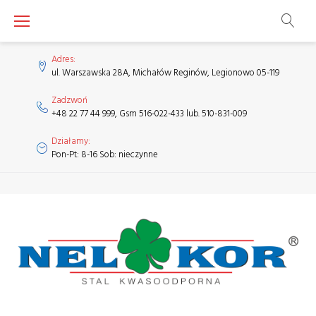
Skip
to
content
Adres:
ul. Warszawska 28A, Michałów Reginów, Legionowo 05-119
Zadzwoń
+48 22 77 44 999, Gsm 516-022-433 lub. 510-831-009
Działamy:
Pon-Pt: 8-16 Sob: nieczynne