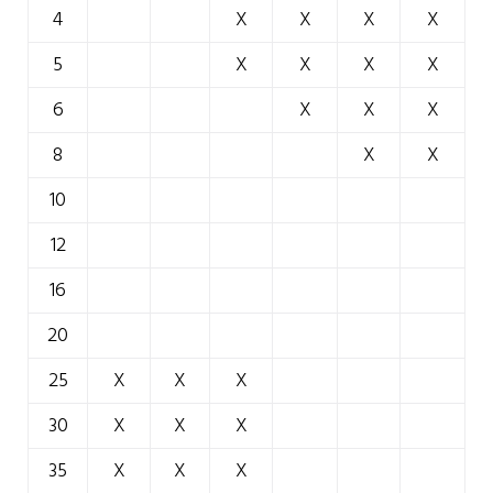
4
X
X
X
X
5
X
X
X
X
6
X
X
X
8
X
X
10
12
16
20
25
X
X
X
30
X
X
X
35
X
X
X