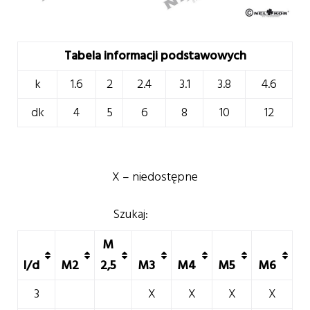
Tabela informacji podstawowych
k
1.6
2
2.4
3.1
3.8
4.6
dk
4
5
6
8
10
12
X – niedostępne
Szukaj:
M
l/d
M2
2,5
M3
M4
M5
M6
3
X
X
X
X