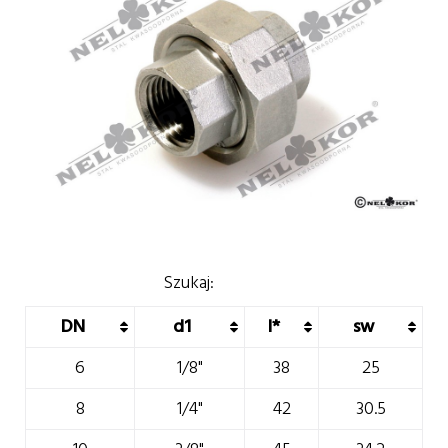
Szukaj:
DN
d1
I*
sw
6
1/8"
38
25
8
1/4"
42
30.5