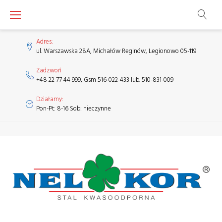
Skip
to
content
Adres:
ul. Warszawska 28A, Michałów Reginów, Legionowo 05-119
Zadzwoń
+48 22 77 44 999, Gsm 516-022-433 lub. 510-831-009
Działamy:
Pon-Pt: 8-16 Sob: nieczynne