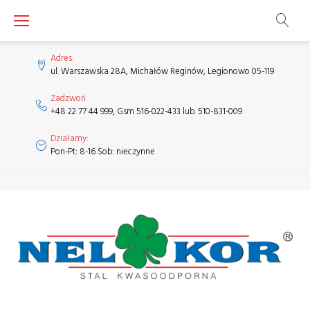
Skip
to
content
Adres:
ul. Warszawska 28A, Michałów Reginów, Legionowo 05-119
Zadzwoń
+48 22 77 44 999, Gsm 516-022-433 lub. 510-831-009
Działamy:
Pon-Pt: 8-16 Sob: nieczynne